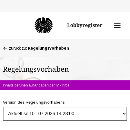
Direk
zum
Men
Lobbyregister
Inhal
öffne
Sie
zurück zu:
Regelungsvorhaben
befinden
sich
Regelungsvorhaben
hier:
Inhalte beruhen auf Angaben der IV -
Infos
Version des Regelungsvorhabens