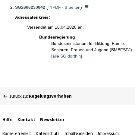
SG2606230042
(
PDF - 8 Seiten
)
Adressatenkreis:
Versendet am 16.04.2026 an:
Bundesregierung
Bundesministerium für Bildung, Familie,
Senioren, Frauen und Jugend (BMBFSFJ)
[alle SG dorthin]
Sie
zurück zu:
Regelungsvorhaben
befinden
sich
hier:
Interne
Hilfe
Kontakt
Newsletter
Links
Barrierefreiheit
Datenschutz
Inhalte melden
Impressum