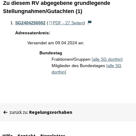
Zu diesem RV abgegebene grundlegende
Stellungnahmen/Gutachten (1)
SG2404250002
(
PDF - 27 Seiten
)
Adressatenkreis:
Versendet am 09.04.2024 an:
Bundestag
Fraktionen/Gruppen
[alle SG dorthin]
Mitglieder des Bundestages
[alle SG
dorthin]
Sie
zurück zu:
Regelungsvorhaben
befinden
sich
hier:
Hilfe
Kontakt
Newsletter