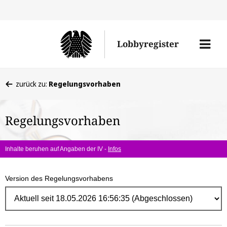
Direk
zum
Men
Lobbyregister
Inhal
öffne
Sie
zurück zu:
Regelungsvorhaben
befinden
sich
Regelungsvorhaben
hier:
Inhalte beruhen auf Angaben der IV -
Infos
Version des Regelungsvorhabens