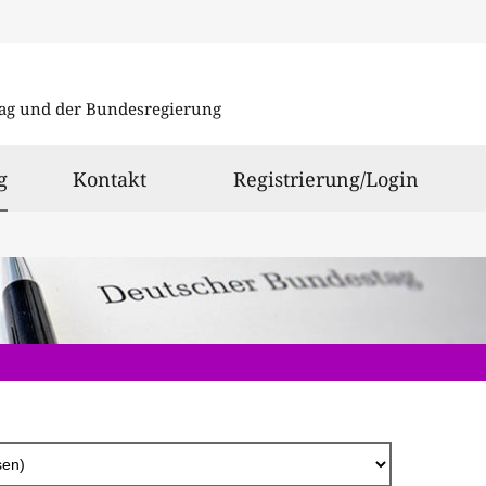
Direkt
zum
ag und der Bundesregierung
Inhalt
ausgewählt
g
Kontakt
Registrierung/Login