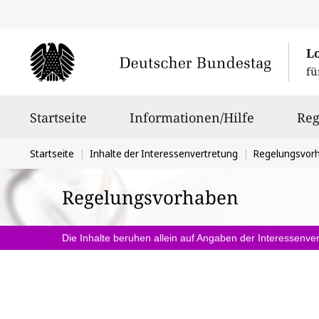
L
fü
Hauptnavigation
Startseite
Informationen/Hilfe
Reg
Sie
Startseite
Inhalte der Interessenvertretung
Regelungsvor
befinden
Regelungsvorhaben
sich
hier:
Die Inhalte beruhen allein auf Angaben der Interessenver