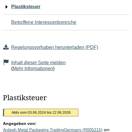
Navigation
Plastiksteuer
für
Betroffene Interessenbereiche
den
Seiteninhalt
Regelungsvorhaben herunterladen (PDF)
Inhalt dieser Seite melden
(
Mehr Informationen
)
Plastiksteuer
Aktiv vom 03.06.2024 bis 22.06.2026
Angegeben von:
Ardagh Metal Packaging TradingGermany (R005215)
am