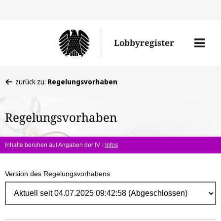
Direk
zum
Men
Lobbyregister
Inhal
öffne
Sie
zurück zu:
Regelungsvorhaben
befinden
sich
Regelungsvorhaben
hier:
Inhalte beruhen auf Angaben der IV -
Infos
Version des Regelungsvorhabens