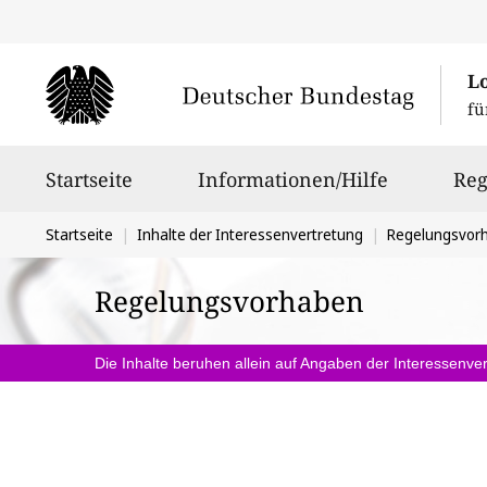
L
fü
Hauptnavigation
Startseite
Informationen/Hilfe
Reg
Sie
Startseite
Inhalte der Interessenvertretung
Regelungsvor
befinden
Regelungsvorhaben
sich
hier:
Die Inhalte beruhen allein auf Angaben der Interessenver