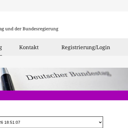
Direkt
zum
ag und der Bundesregierung
Inhalt
ausgewählt
g
Kontakt
Registrierung/Login