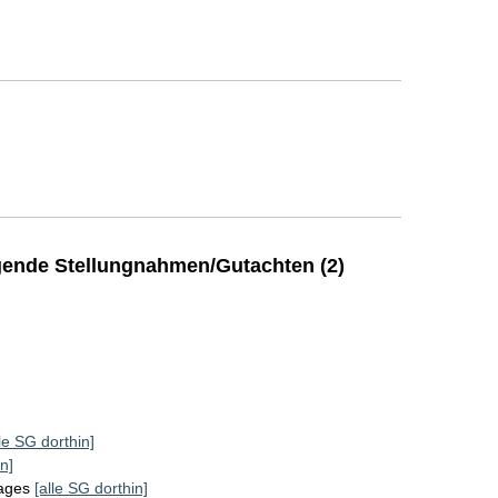
ende Stellungnahmen/Gutachten (2)
lle SG dorthin]
n]
tages
[alle SG dorthin]