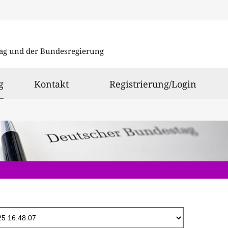
Direkt
zum
ag und der Bundesregierung
Inhalt
ausgewählt
g
Kontakt
Registrierung/Login