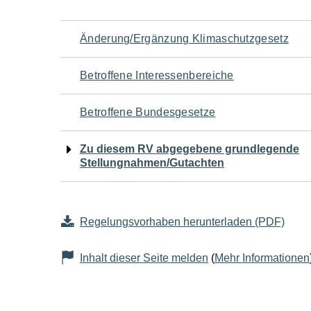
Navigation
Änderung/Ergänzung Klimaschutzgesetz
für
Betroffene Interessenbereiche
den
Betroffene Bundesgesetze
Seiteninhalt
Zu diesem RV abgegebene grundlegende
Stellungnahmen/Gutachten
Regelungsvorhaben herunterladen (PDF)
Inhalt dieser Seite melden
(
Mehr Informationen