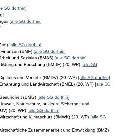
lle SG dorthin]
n]
tages
[alle SG dorthin]
]
KAmt)
[alle SG dorthin]
r Finanzen (BMF)
[alle SG dorthin]
Arbeit und Soziales (BMAS)
[alle SG dorthin]
 Bildung und Forschung (BMBF) (20. WP)
[alle SG
Digitales und Verkehr (BMDV) (20. WP)
[alle SG dorthin]
 Ernährung und Landwirtschaft (BMEL) (20. WP)
[alle SG
 Gesundheit (BMG)
[alle SG dorthin]
Umwelt, Naturschutz, nukleare Sicherheit und
MUV) (20. WP)
[alle SG dorthin]
 Wirtschaft und Klimaschutz (BMWK) (20. WP)
[alle SG
wirtschaftliche Zusammenarbeit und Entwicklung (BMZ)