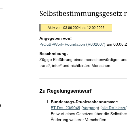
Selbstbestimmungsgesetz m
Aktiv vom 03.06.2024 bis 12.02.2026
Angegeben von:
PrOut@Work-Foundation (R002007)
am 03.06.
Beschreibung:
Zügige Einführung eines menschenwürdigen und
trans*, inter* und nichtbinäre Menschen.
Zu Regelungsentwurf
Bundestags-Drucksachennummer:
)
BT-Drs. 20/9049
(
Vorgang
)
[alle RV hierzu
Entwurf eines Gesetzes über die Selbstbe
Änderung weiterer Vorschriften