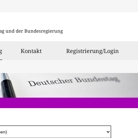
Direkt
zum
ag und der Bundesregierung
Inhalt
ausgewählt
g
Kontakt
Registrierung/Login