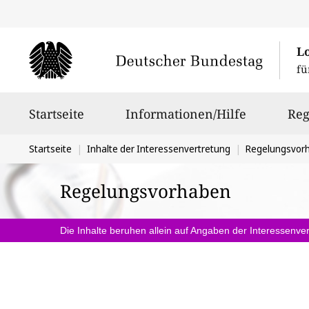
L
fü
Hauptnavigation
Startseite
Informationen/Hilfe
Reg
Sie
Startseite
Inhalte der Interessenvertretung
Regelungsvor
befinden
Regelungsvorhaben
sich
hier:
Die Inhalte beruhen allein auf Angaben der Interessenver