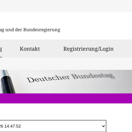
Direkt
zum
ag und der Bundesregierung
Inhalt
ausgewählt
g
Kontakt
Registrierung/Login