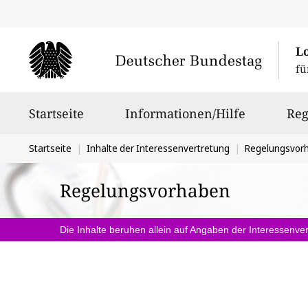
L
fü
Hauptnavigation
Startseite
Informationen/Hilfe
Reg
Sie
Startseite
Inhalte der Interessenvertretung
Regelungsvor
befinden
Regelungsvorhaben
sich
hier:
Die Inhalte beruhen allein auf Angaben der Interessenver