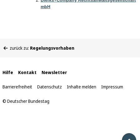
Dierks+Company Rechtsanwaltsgesellschaft
mbH
Sie
zurück zu:
Regelungsvorhaben
befinden
sich
hier:
Interne
Hilfe
Kontakt
Newsletter
Links
Barrierefreiheit
Datenschutz
Inhalte melden
Impressum
© Deutscher Bundestag
Nach