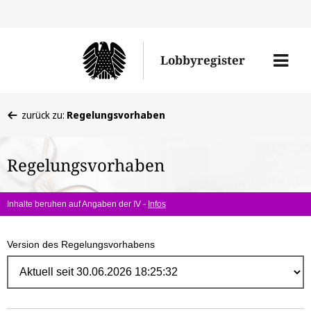
Direk
zum
Men
Lobbyregister
Inhal
öffne
Sie
zurück zu:
Regelungsvorhaben
befinden
sich
Regelungsvorhaben
hier:
Inhalte beruhen auf Angaben der IV -
Infos
Version des Regelungsvorhabens