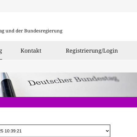
Direkt
zum
ag und der Bundesregierung
Inhalt
ausgewählt
g
Kontakt
Registrierung/Login