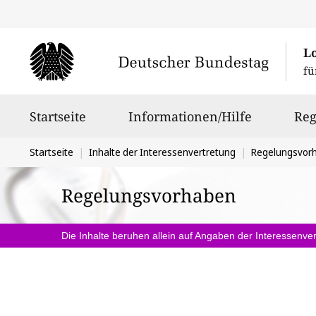
L
fü
Hauptnavigation
Startseite
Informationen/Hilfe
Reg
Sie
Startseite
Inhalte der Interessenvertretung
Regelungsvor
befinden
Regelungsvorhaben
sich
hier:
Die Inhalte beruhen allein auf Angaben der Interessenver