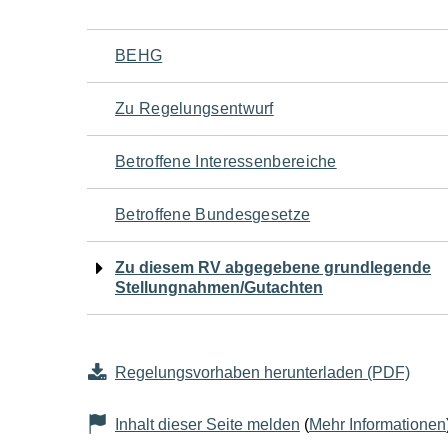
Navigation
BEHG
für
Zu Regelungsentwurf
den
Betroffene Interessenbereiche
Seiteninhalt
Betroffene Bundesgesetze
Zu diesem RV abgegebene grundlegende
Stellungnahmen/Gutachten
Regelungsvorhaben herunterladen (PDF)
Inhalt dieser Seite melden
(
Mehr Informationen