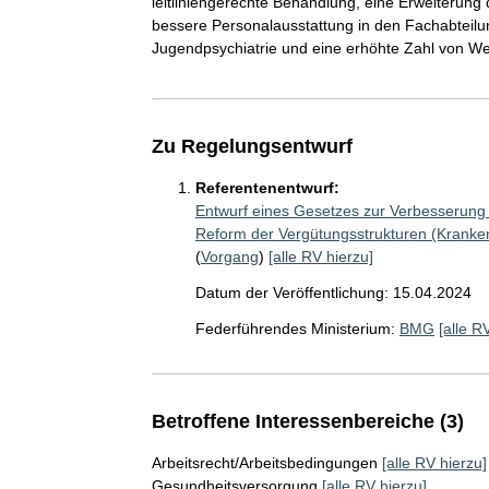
leitliniengerechte Behandlung, eine Erweiterun
bessere Personalausstattung in den Fachabteilu
Jugendpsychiatrie und eine erhöhte Zahl von Wei
Zu Regelungsentwurf
Referentenentwurf:
Entwurf eines Gesetzes zur Verbesserung
Reform der Vergütungsstrukturen (Krank
(
Vorgang
)
[alle RV hierzu]
Datum der Veröffentlichung: 15.04.2024
Federführendes Ministerium:
BMG
[alle R
Betroffene Interessenbereiche (3)
Arbeitsrecht/Arbeitsbedingungen
[alle RV hierzu]
Gesundheitsversorgung
[alle RV hierzu]