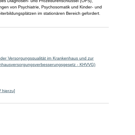
g des Diagnosen- und Prozedurenschlüssel (OPS),
ngen von Psychiatrie, Psychosomatik und Kinder- und
terbildungsplätzen im stationären Bereich gefordert.
 der Versorgungsqualität im Krankenhaus und zur
enhausversorgungsverbesserungsgesetz - KHVVG)
V hierzu]