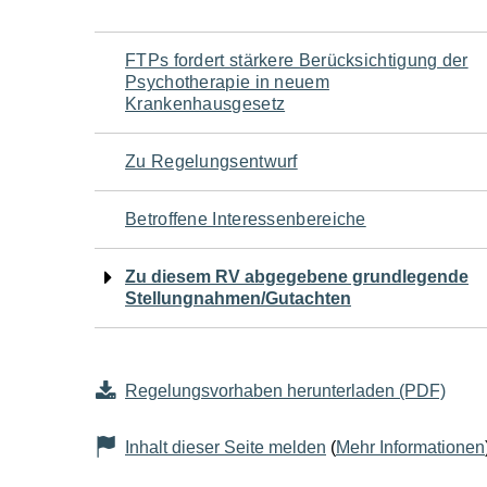
Navigation
FTPs fordert stärkere Berücksichtigung der
Psychotherapie in neuem
für
Krankenhausgesetz
den
Zu Regelungsentwurf
Seiteninhalt
Betroffene Interessenbereiche
Zu diesem RV abgegebene grundlegende
Stellungnahmen/Gutachten
Regelungsvorhaben herunterladen (PDF)
Inhalt dieser Seite melden
(
Mehr Informationen