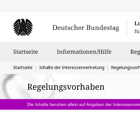
L
fü
Hauptnavigation
Startseite
Informationen/Hilfe
Reg
Sie
Startseite
Inhalte der Interessenvertretung
Regelungsvor
befinden
Regelungsvorhaben
sich
hier:
Die Inhalte beruhen allein auf Angaben der Interessenver