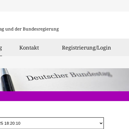
Direkt
zum
ag und der Bundesregierung
Inhalt
ausgewählt
g
Kontakt
Registrierung/Login