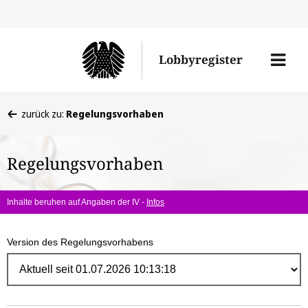
Direk
zum
Men
Lobbyregister
Inhal
öffne
Sie
zurück zu:
Regelungsvorhaben
befinden
sich
Regelungsvorhaben
hier:
Inhalte beruhen auf Angaben der IV -
Infos
Version des Regelungsvorhabens