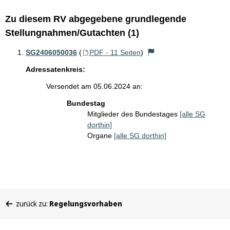
Zu diesem RV abgegebene grundlegende
Stellungnahmen/Gutachten (1)
SG2406050036
(
PDF - 11 Seiten
)
Adressatenkreis:
Versendet am 05.06.2024 an:
Bundestag
Mitglieder des Bundestages
[alle SG
dorthin]
Organe
[alle SG dorthin]
Sie
zurück zu:
Regelungsvorhaben
befinden
sich