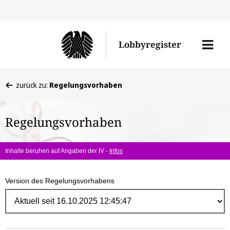
Direk
zum
Men
Lobbyregister
Inhal
öffne
Sie
zurück zu:
Regelungsvorhaben
befinden
sich
Regelungsvorhaben
hier:
Inhalte beruhen auf Angaben der IV -
Infos
Version des Regelungsvorhabens