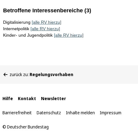
Betroffene Interessenbereiche (3)
Digitalisierung
[alle RV hierzu]
Internetpolitik
[alle RV hierzu]
Kinder- und Jugendpolitik
[alle RV hierzu]
Sie
zurück zu:
Regelungsvorhaben
befinden
sich
hier:
Interne
Hilfe
Kontakt
Newsletter
Links
Barrierefreiheit
Datenschutz
Inhalte melden
Impressum
© Deutscher Bundestag