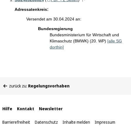
Adressatenkreis:
Versendet am 30.04.2024 an:
Bundesregierung
Bundesministerium für Wirtschaft und
Klimaschutz (BMWK) (20. WP)
[alle SG
dorthin]
Sie
zurück zu:
Regelungsvorhaben
befinden
sich
hier:
Interne
Hilfe
Kontakt
Newsletter
Links
Barrierefreiheit
Datenschutz
Inhalte melden
Impressum