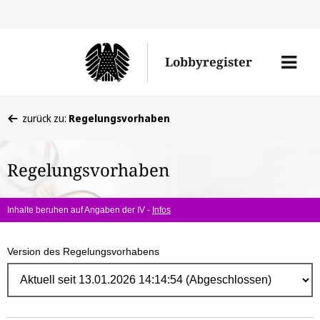
Direk
zum
Men
Lobbyregister
Inhal
öffne
Sie
zurück zu:
Regelungsvorhaben
befinden
sich
Regelungsvorhaben
hier:
Inhalte beruhen auf Angaben der IV -
Infos
Version des Regelungsvorhabens