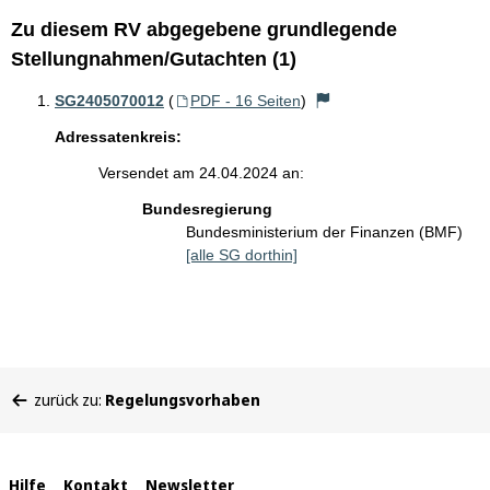
Zu diesem RV abgegebene grundlegende
Stellungnahmen/Gutachten (1)
SG2405070012
(
PDF - 16 Seiten
)
Adressatenkreis:
Versendet am 24.04.2024 an:
Bundesregierung
Bundesministerium der Finanzen (BMF)
[alle SG dorthin]
Sie
zurück zu:
Regelungsvorhaben
befinden
sich
hier:
Interne
Hilfe
Kontakt
Newsletter