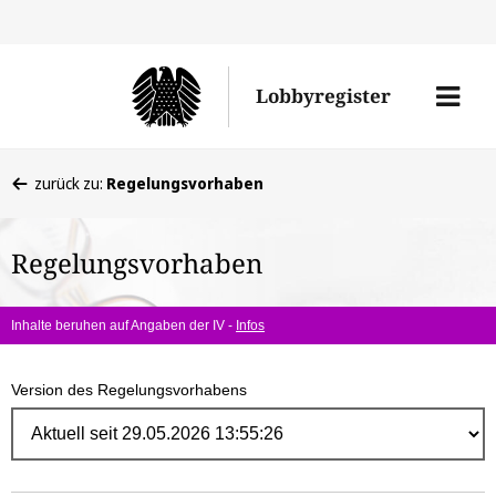
Direk
zum
Men
Lobbyregister
Inhal
öffne
Sie
zurück zu:
Regelungsvorhaben
befinden
sich
Regelungsvorhaben
hier:
Inhalte beruhen auf Angaben der IV -
Infos
Version des Regelungsvorhabens