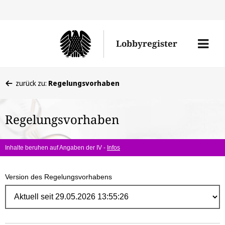
Direk
zum
Men
Lobbyregister
Inhal
öffne
Sie
zurück zu:
Regelungsvorhaben
befinden
sich
Regelungsvorhaben
hier:
Inhalte beruhen auf Angaben der IV -
Infos
Version des Regelungsvorhabens