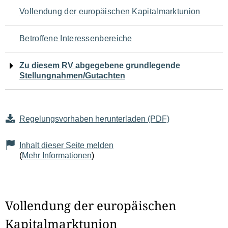
Navigation
Vollendung der europäischen Kapitalmarktunion
für
Betroffene Interessenbereiche
den
Zu diesem RV abgegebene grundlegende
Seiteninhalt
Stellungnahmen/Gutachten
Regelungsvorhaben herunterladen (PDF)
Inhalt dieser Seite melden
(
Mehr Informationen
)
Vollendung der europäischen
Kapitalmarktunion