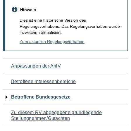
Hinweis
Dies ist eine historische Version des
Regelungsvorhabens. Das Regelungsvorhaben wurde
inzwischen aktualisiert.
Zum aktuellen Regelungsvorhaben
Navigation
Anpassungen der AnlV
für
Betroffene Interessenbereiche
den
Betroffene Bundesgesetze
Seiteninhalt
Zu diesem RV abgegebene grundlegende
Stellungnahmen/Gutachten