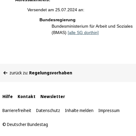
Versendet am 25.07.2024 an:
Bundesregierung
Bundesministerium für Arbeit und Soziales
(BMAS)
[alle SG dorthin]
Sie
zurück zu:
Regelungsvorhaben
befinden
sich
hier:
Interne
Hilfe
Kontakt
Newsletter
Links
Barrierefreiheit
Datenschutz
Inhalte melden
Impressum
© Deutscher Bundestag