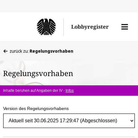
Direk
zum
Men
Lobbyregister
Inhal
öffne
Sie
zurück zu:
Regelungsvorhaben
befinden
sich
Regelungsvorhaben
hier:
Inhalte beruhen auf Angaben der IV -
Infos
Version des Regelungsvorhabens