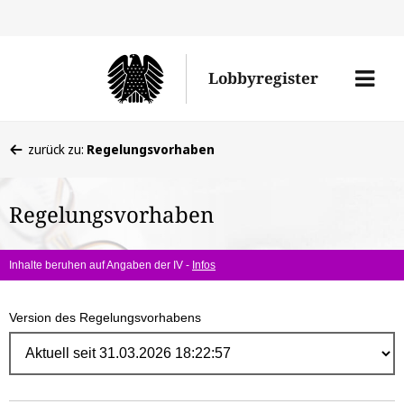
Direk
zum
Men
Lobbyregister
Inhal
öffne
Sie
zurück zu:
Regelungsvorhaben
befinden
sich
Regelungsvorhaben
hier:
Inhalte beruhen auf Angaben der IV -
Infos
Version des Regelungsvorhabens