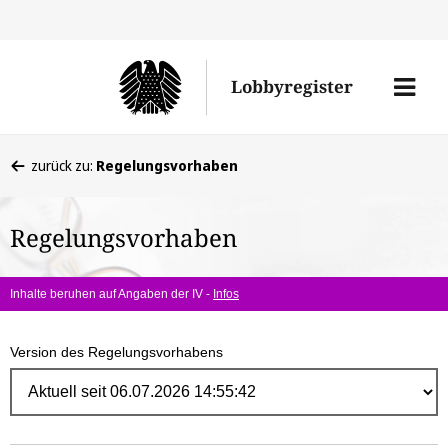
Direk
zum
Men
Lobbyregister
Inhal
öffne
Sie
zurück zu:
Regelungsvorhaben
befinden
sich
Regelungsvorhaben
hier:
Inhalte beruhen auf Angaben der IV -
Infos
Version des Regelungsvorhabens