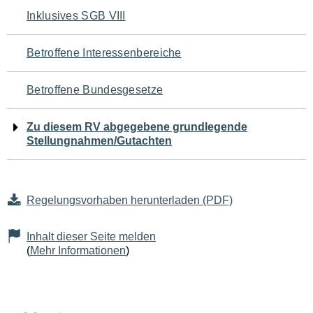
Navigation
Inklusives SGB VIII
für
Betroffene Interessenbereiche
den
Betroffene Bundesgesetze
Seiteninhalt
Zu diesem RV abgegebene grundlegende
Stellungnahmen/Gutachten
Regelungsvorhaben herunterladen (PDF)
Inhalt dieser Seite melden
(
Mehr Informationen
)