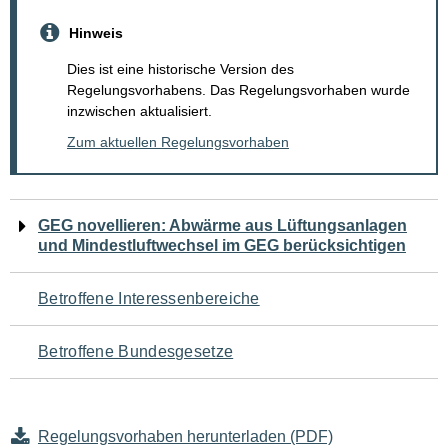
Hinweis
Dies ist eine historische Version des
Regelungsvorhabens. Das Regelungsvorhaben wurde
inzwischen aktualisiert.
Zum aktuellen Regelungsvorhaben
Navigation
GEG novellieren: Abwärme aus Lüftungsanlagen
und Mindestluftwechsel im GEG berücksichtigen
für
den
Betroffene Interessenbereiche
Seiteninhalt
Betroffene Bundesgesetze
Regelungsvorhaben herunterladen (PDF)