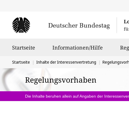
L
fü
Hauptnavigation
Startseite
Informationen/Hilfe
Reg
Sie
Startseite
Inhalte der Interessenvertretung
Regelungsvor
befinden
Regelungsvorhaben
sich
hier:
Die Inhalte beruhen allein auf Angaben der Interessenver