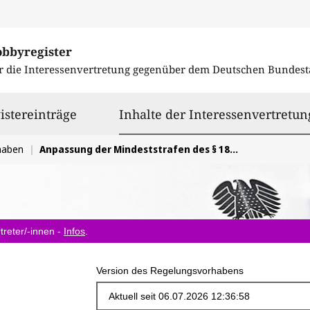
obbyregister
r die Interessenvertretung gegenüber dem
Deutschen Bundest
istereinträge
Inhalte der Interessenvertretun
haben
Anpassung der Mindeststrafen des § 184b Absatz 1 Satz 1 und Absatz 3 des Strafgesetzbuches
treter/-innen -
Infos
.
Version des Regelungsvorhabens