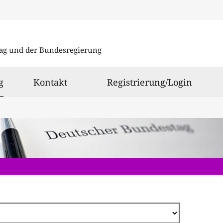
Direkt
zum
ag und der Bundesregierung
Inhalt
ausgewählt
g
Kontakt
Registrierung/Login