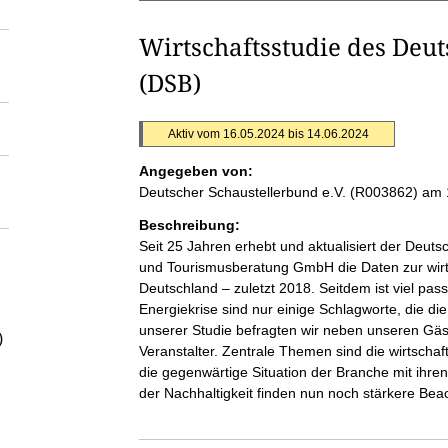
Wirtschaftsstudie des Deut
(DSB)
Aktiv vom 16.05.2024 bis 14.06.2024
Angegeben von:
Deutscher Schaustellerbund e.V. (R003862)
am 
Beschreibung:
Seit 25 Jahren erhebt und aktualisiert der Deuts
und Tourismusberatung GmbH die Daten zur wirts
Deutschland – zuletzt 2018. Seitdem ist viel pas
Energiekrise sind nur einige Schlagworte, die di
unserer Studie befragten wir neben unseren Gäst
)
Veranstalter. Zentrale Themen sind die wirtschaf
die gegenwärtige Situation der Branche mit ihr
der Nachhaltigkeit finden nun noch stärkere Bea