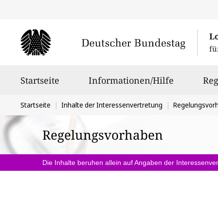
L
fü
Hauptnavigation
Startseite
Informationen/Hilfe
Reg
Sie
Startseite
Inhalte der Interessenvertretung
Regelungsvor
befinden
Regelungsvorhaben
sich
hier:
Die Inhalte beruhen allein auf Angaben der Interessenver