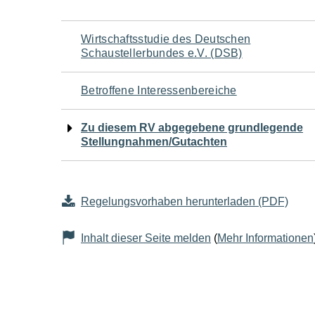
Navigation
Wirtschaftsstudie des Deutschen
Schaustellerbundes e.V. (DSB)
für
Betroffene Interessenbereiche
den
Zu diesem RV abgegebene grundlegende
Seiteninhalt
Stellungnahmen/Gutachten
Regelungsvorhaben herunterladen (PDF)
Inhalt dieser Seite melden
(
Mehr Informationen