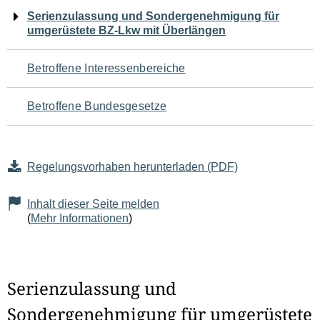
Navigation
Serienzulassung und Sondergenehmigung für
umgerüstete BZ-Lkw mit Überlängen
für
den
Betroffene Interessenbereiche
Seiteninhalt
Betroffene Bundesgesetze
Regelungsvorhaben herunterladen (PDF)
Inhalt dieser Seite melden
(
Mehr Informationen
)
Serienzulassung und
Sondergenehmigung für umgerüstete