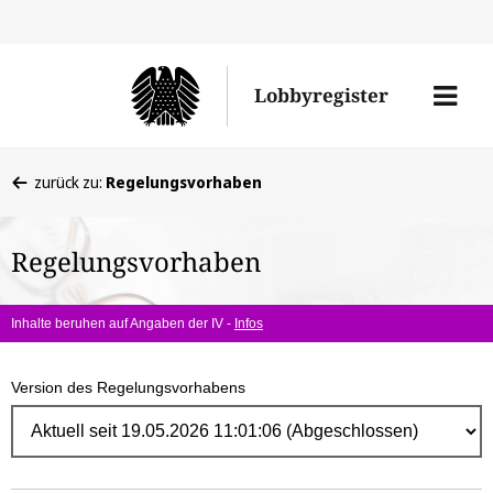
Direk
zum
Men
Lobbyregister
Inhal
öffne
Sie
zurück zu:
Regelungsvorhaben
befinden
sich
Regelungsvorhaben
hier:
Inhalte beruhen auf Angaben der IV -
Infos
Version des Regelungsvorhabens