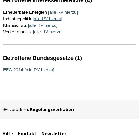
Betroffene Interessenbereiche (4)
Erneuerbare Energien
[alle RV hierzu]
Industriepolitik
[alle RV hierzu]
Klimaschutz
[alle RV hierzu]
Verkehrspolitik
[alle RV hierzu]
Betroffene Bundesgesetze (1)
EEG 2014
[alle RV hierzu]
Sie
zurück zu:
Regelungsvorhaben
befinden
sich
hier:
Interne
Hilfe
Kontakt
Newsletter