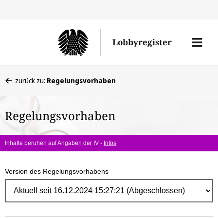
Direk
zum
Men
Lobbyregister
Inhal
öffne
Sie
zurück zu:
Regelungsvorhaben
befinden
sich
Regelungsvorhaben
hier:
Inhalte beruhen auf Angaben der IV -
Infos
Version des Regelungsvorhabens