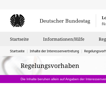
L
fü
Hauptnavigation
Startseite
Informationen/Hilfe
Reg
Sie
Startseite
Inhalte der Interessenvertretung
Regelungsvor
befinden
Regelungsvorhaben
sich
hier:
Die Inhalte beruhen allein auf Angaben der Interessenver