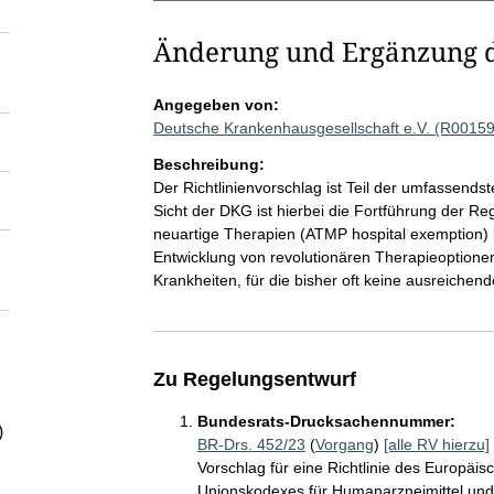
Änderung und Ergänzung de
Angegeben von:
Deutsche Krankenhausgesellschaft e.V. (R0015
Beschreibung:
Der Richtlinienvorschlag ist Teil der umfassends
Sicht der DKG ist hierbei die Fortführung der R
neuartige Therapien (ATMP hospital exemption) 
Entwicklung von revolutionären Therapieoptione
Krankheiten, für die bisher oft keine ausreiche
Zu Regelungsentwurf
Bundesrats-Drucksachennummer:
)
BR-Drs. 452/23
(
Vorgang
)
[alle RV hierzu]
Vorschlag für eine Richtlinie des Europäi
Unionskodexes für Humanarzneimittel und 