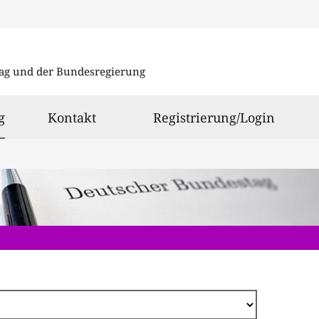
Direkt
zum
ag und der Bundesregierung
Inhalt
ausgewählt
g
Kontakt
Registrierung/Login