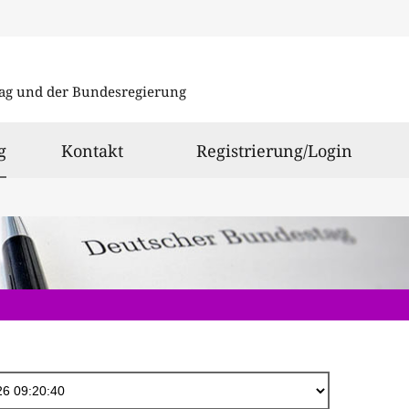
Direkt
zum
ag und der Bundesregierung
Inhalt
ausgewählt
g
Kontakt
Registrierung/Login