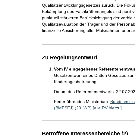
Qualitätsentwicklungsgesetzes zurück. Die Foku
Bekämpfung des Fachkräftemangels sind positiv
punktuell stärkeren Berücksichtigung der verble
Qualitätsevaluation der Träger und der Personalq
finanzielle Absicherung aller Maßnahmen unerläs
Zu Regelungsentwurf
Vom IV eingegebener Referentenentwurf
Gesetzentwurf eines Dritten Gesetzes zur 
Kindertagesbetreuung
Datum des Referentenentwurfs: 22.07.20
Federführendes Ministerium:
Bundesminist
(BMFSFJ) (20. WP)
[alle RV hierzu]
Betroffene Interessenbereiche (2)