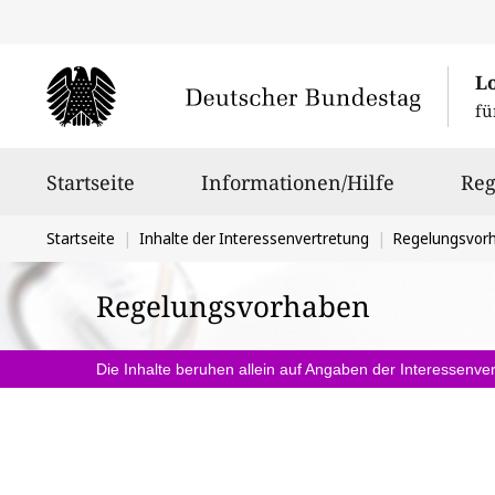
L
fü
Hauptnavigation
Startseite
Informationen/Hilfe
Reg
Sie
Startseite
Inhalte der Interessenvertretung
Regelungsvor
befinden
Regelungsvorhaben
sich
hier:
Die Inhalte beruhen allein auf Angaben der Interessenver