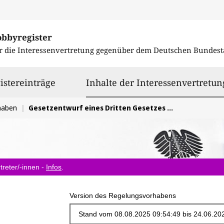
obbyregister
r die Interessenvertretung gegenüber dem
Deutschen Bundest
istereinträge
Inhalte der Interessenvertretun
haben
Gesetzentwurf eines Dritten Gesetzes zur Weiterentwicklung der Qualität und zur Teilhabe in der Kindertagesbetreuung
treter/-innen -
Infos
.
Version des Regelungsvorhabens