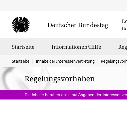
L
fü
Hauptnavigation
Startseite
Informationen/Hilfe
Reg
Sie
Startseite
Inhalte der Interessenvertretung
Regelungsvor
befinden
Regelungsvorhaben
sich
hier:
Die Inhalte beruhen allein auf Angaben der Interessenver