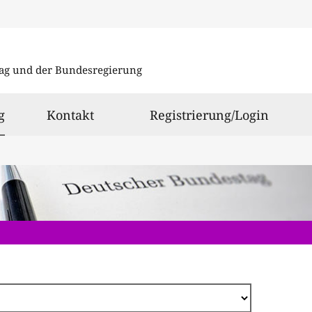
Direkt
zum
ag und der Bundesregierung
Inhalt
ausgewählt
g
Kontakt
Registrierung/Login