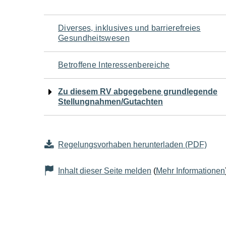
Navigation
Diverses, inklusives und barrierefreies
Gesundheitswesen
für
Betroffene Interessenbereiche
den
Zu diesem RV abgegebene grundlegende
Seiteninhalt
Stellungnahmen/Gutachten
Regelungsvorhaben herunterladen (PDF)
Inhalt dieser Seite melden
(
Mehr Informationen