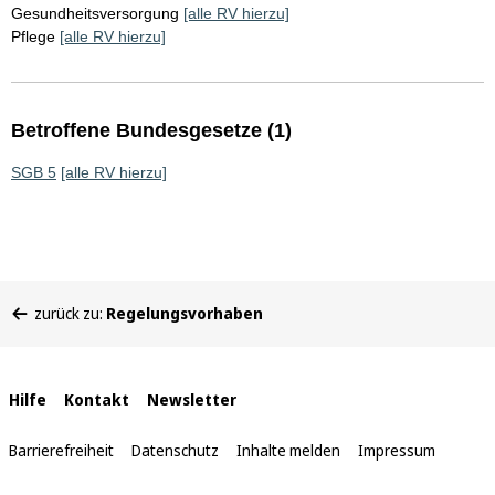
Gesundheitsversorgung
[alle RV hierzu]
Pflege
[alle RV hierzu]
Betroffene Bundesgesetze (1)
SGB 5
[alle RV hierzu]
Sie
zurück zu:
Regelungsvorhaben
befinden
sich
hier:
Interne
Hilfe
Kontakt
Newsletter
Links
Barrierefreiheit
Datenschutz
Inhalte melden
Impressum