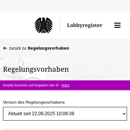
Direk
zum
Men
Lobbyregister
Inhal
öffne
Sie
zurück zu:
Regelungsvorhaben
befinden
sich
Regelungsvorhaben
hier:
Inhalte beruhen auf Angaben der IV -
Infos
Version des Regelungsvorhabens