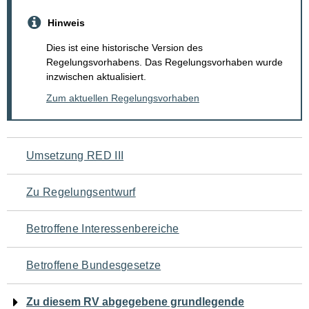
Hinweis
Dies ist eine historische Version des
Regelungsvorhabens. Das Regelungsvorhaben wurde
inzwischen aktualisiert.
Zum aktuellen Regelungsvorhaben
Navigation
Umsetzung RED III
für
Zu Regelungsentwurf
den
Betroffene Interessenbereiche
Seiteninhalt
Betroffene Bundesgesetze
Zu diesem RV abgegebene grundlegende