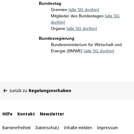
Bundestag
Gremien
[alle SG dorthin]
Mitglieder des Bundestages
[alle SG
dorthin]
Organe
[alle SG dorthin]
Bundesregierung
Bundesministerium für Wirtschaft und
Energie (BMWE)
[alle SG dorthin]
Sie
zurück zu:
Regelungsvorhaben
befinden
sich
hier:
Interne
Hilfe
Kontakt
Newsletter
Links
Barrierefreiheit
Datenschutz
Inhalte melden
Impressum