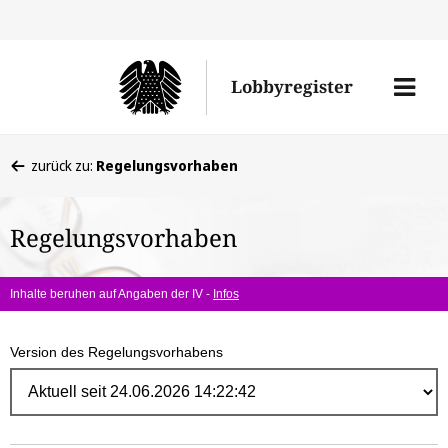
Direk
zum
Men
Lobbyregister
Inhal
öffne
Sie
zurück zu:
Regelungsvorhaben
befinden
sich
Regelungsvorhaben
hier:
Inhalte beruhen auf Angaben der IV -
Infos
Version des Regelungsvorhabens