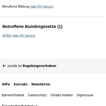
Berufliche Bildung
[alle RV hierzu]
Betroffene Bundesgesetze (1)
AFBG
[alle RV hierzu]
Sie
zurück zu:
Regelungsvorhaben
befinden
sich
hier:
Interne
Hilfe
Kontakt
Newsletter
Links
Barrierefreiheit
Datenschutz
Inhalte melden
Impressum
© Deutscher Bundestag