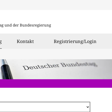
Direkt
zum
ag und der Bundesregierung
Inhalt
ausgewählt
g
Kontakt
Registrierung/Login