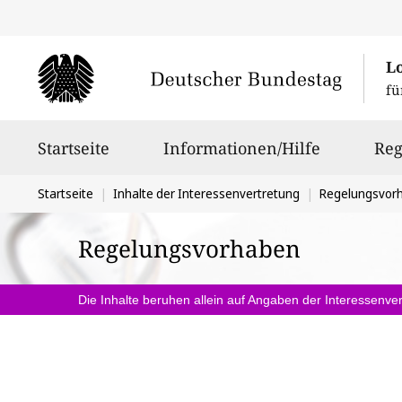
L
fü
Hauptnavigation
Startseite
Informationen/Hilfe
Reg
Sie
Startseite
Inhalte der Interessenvertretung
Regelungsvor
befinden
Regelungsvorhaben
sich
hier:
Die Inhalte beruhen allein auf Angaben der Interessenver