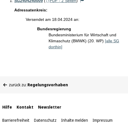
SG2404240009
(
PDF - 2 Seiten
)
Adressatenkreis:
Versendet am 18.04.2024 an:
Bundesregierung
Bundesministerium für Wirtschaft und
Klimaschutz (BMWK) (20. WP)
[alle SG
dorthin]
Sie
zurück zu:
Regelungsvorhaben
befinden
sich
hier:
Interne
Hilfe
Kontakt
Newsletter
Links
Barrierefreiheit
Datenschutz
Inhalte melden
Impressum