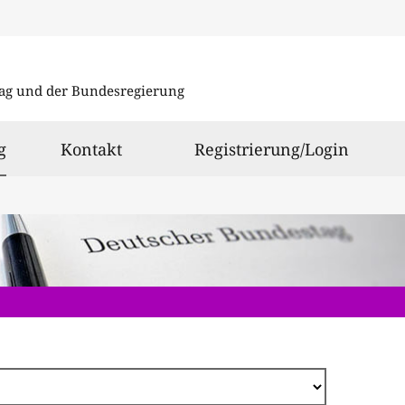
Direkt
zum
ag und der Bundesregierung
Inhalt
ausgewählt
g
Kontakt
Registrierung/Login