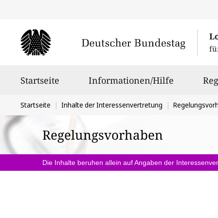
L
fü
Hauptnavigation
Startseite
Informationen/Hilfe
Reg
Sie
Startseite
Inhalte der Interessenvertretung
Regelungsvor
befinden
Regelungsvorhaben
sich
hier:
Die Inhalte beruhen allein auf Angaben der Interessenver