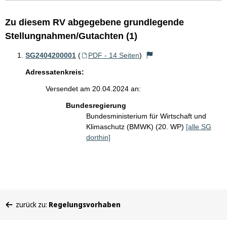
Zu diesem RV abgegebene grundlegende
Stellungnahmen/Gutachten (1)
SG2404200001
(
PDF - 14 Seiten
)
Adressatenkreis:
Versendet am 20.04.2024 an:
Bundesregierung
Bundesministerium für Wirtschaft und
Klimaschutz (BMWK) (20. WP)
[alle SG
dorthin]
Sie
zurück zu:
Regelungsvorhaben
befinden
sich