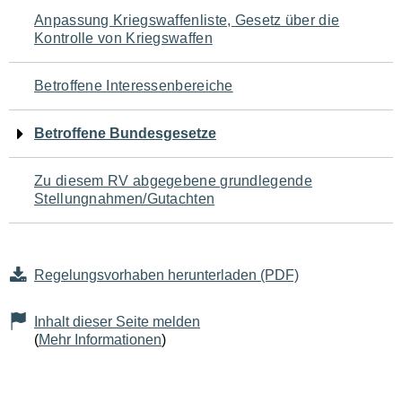
Navigation
Anpassung Kriegswaffenliste, Gesetz über die
Kontrolle von Kriegswaffen
für
den
Betroffene Interessenbereiche
Seiteninhalt
Betroffene Bundesgesetze
Zu diesem RV abgegebene grundlegende
Stellungnahmen/Gutachten
Regelungsvorhaben herunterladen (PDF)
Inhalt dieser Seite melden
(
Mehr Informationen
)