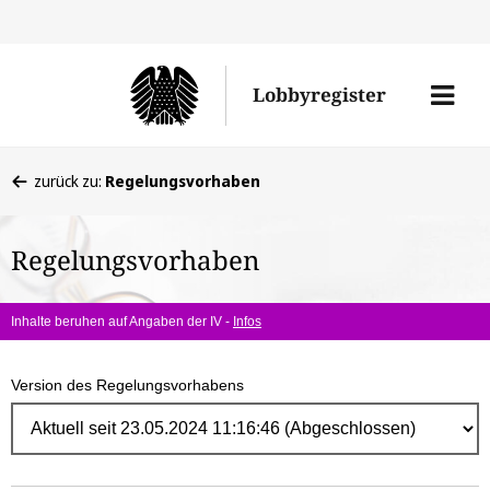
Direk
zum
Men
Lobbyregister
Inhal
öffne
Sie
zurück zu:
Regelungsvorhaben
befinden
sich
Regelungsvorhaben
hier:
Inhalte beruhen auf Angaben der IV -
Infos
Version des Regelungsvorhabens