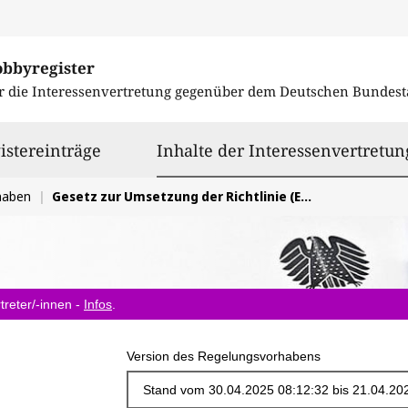
obbyregister
r die Interessenvertretung gegenüber dem
Deutschen Bundest
istereinträge
Inhalte der Interessenvertretun
haben
Gesetz zur Umsetzung der Richtlinie (EU) 2023/2413 im Bereich Windenergie an Land und Solarenergie
treter/-innen -
Infos
.
Version des Regelungsvorhabens