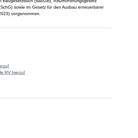
 im Baugesetzbuch (BauGB), Raumordnungsgesetz
SchG) sowie im Gesetz für den Ausbau erneuerbarer
 2023) vorgenommen.
erzu]
lle RV hierzu]