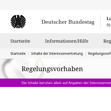
L
fü
Hauptnavigation
Startseite
Informationen/Hilfe
Reg
Sie
Startseite
Inhalte der Interessenvertretung
Regelungsvor
befinden
Regelungsvorhaben
sich
hier:
Die Inhalte beruhen allein auf Angaben der Interessenver