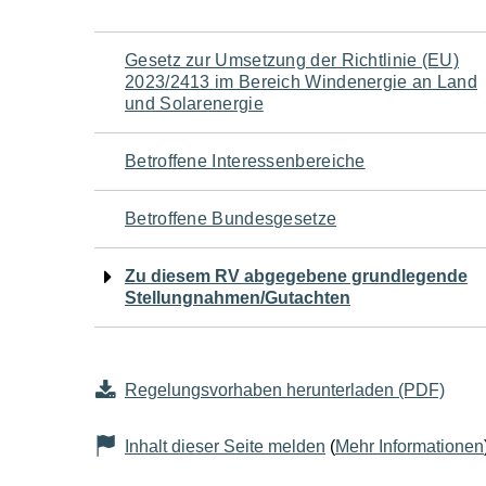
Navigation
Gesetz zur Umsetzung der Richtlinie (EU)
2023/2413 im Bereich Windenergie an Land
für
und Solarenergie
den
Betroffene Interessenbereiche
Seiteninhalt
Betroffene Bundesgesetze
Zu diesem RV abgegebene grundlegende
Stellungnahmen/Gutachten
Regelungsvorhaben herunterladen (PDF)
Inhalt dieser Seite melden
(
Mehr Informationen