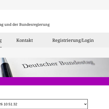
Direkt
zum
ag und der Bundesregierung
Inhalt
ausgewählt
g
Kontakt
Registrierung/Login