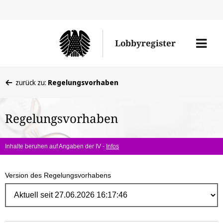
Direk
zum
Men
Lobbyregister
Inhal
öffne
Sie
zurück zu:
Regelungsvorhaben
befinden
sich
Regelungsvorhaben
hier:
Inhalte beruhen auf Angaben der IV -
Infos
Version des Regelungsvorhabens