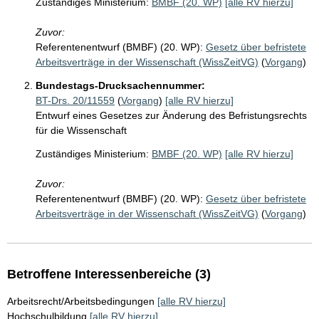
Zuständiges Ministerium:
BMBF (20. WP)
[alle RV hierzu]
Zuvor:
Referentenentwurf (BMBF) (20. WP):
Gesetz über befristete
Arbeitsverträge in der Wissenschaft (WissZeitVG)
(
Vorgang
)
Bundestags-Drucksachennummer:
BT-Drs. 20/11559
(
Vorgang
)
[alle RV hierzu]
Entwurf eines Gesetzes zur Änderung des Befristungsrechts
für die Wissenschaft
Zuständiges Ministerium:
BMBF (20. WP)
[alle RV hierzu]
Zuvor:
Referentenentwurf (BMBF) (20. WP):
Gesetz über befristete
Arbeitsverträge in der Wissenschaft (WissZeitVG)
(
Vorgang
)
Betroffene Interessenbereiche (3)
Arbeitsrecht/Arbeitsbedingungen
[alle RV hierzu]
Hochschulbildung
[alle RV hierzu]