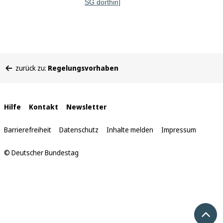
SG dorthin]
Sie
zurück zu:
Regelungsvorhaben
befinden
sich
hier:
Interne
Hilfe
Kontakt
Newsletter
Links
Barrierefreiheit
Datenschutz
Inhalte melden
Impressum
© Deutscher Bundestag
Nach