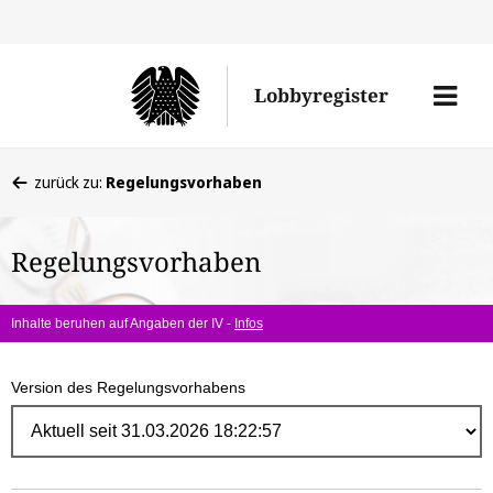
Direk
zum
Men
Lobbyregister
Inhal
öffne
Sie
zurück zu:
Regelungsvorhaben
befinden
sich
Regelungsvorhaben
hier:
Inhalte beruhen auf Angaben der IV -
Infos
Version des Regelungsvorhabens