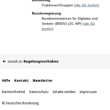
Bundestag
Fraktionen/Gruppen
[alle SG dorthin]
Bundesregierung
Bundesministerium für Digitales und
Verkehr (BMDV) (20. WP)
[alle SG
dorthin]
Sie
zurück zu:
Regelungsvorhaben
befinden
sich
hier:
Interne
Hilfe
Kontakt
Newsletter
Links
Barrierefreiheit
Datenschutz
Inhalte melden
Impressum
© Deutscher Bundestag