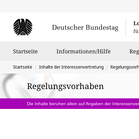
L
fü
Hauptnavigation
Startseite
Informationen/Hilfe
Reg
Sie
Startseite
Inhalte der Interessenvertretung
Regelungsvor
befinden
Regelungsvorhaben
sich
hier:
Die Inhalte beruhen allein auf Angaben der Interessenver