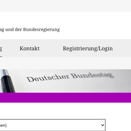
Direkt
zum
ag und der Bundesregierung
Inhalt
ausgewählt
g
Kontakt
Registrierung/Login