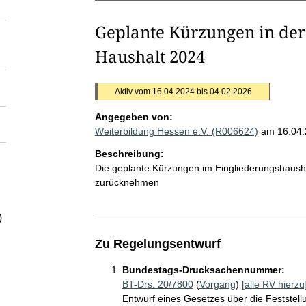
Geplante Kürzungen in de
Haushalt 2024
Aktiv vom 16.04.2024 bis 04.02.2026
Angegeben von:
Weiterbildung Hessen e.V. (R006624)
am 16.04
Beschreibung:
Die geplante Kürzungen im Eingliederungshaush
zurücknehmen
)
Zu Regelungsentwurf
Bundestags-Drucksachennummer:
BT-Drs. 20/7800
(
Vorgang
)
[alle RV hierzu
Entwurf eines Gesetzes über die Feststel