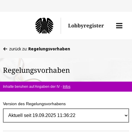
Direk
zum
Men
Lobbyregister
Inhal
öffne
Sie
zurück zu:
Regelungsvorhaben
befinden
sich
Regelungsvorhaben
hier:
Inhalte beruhen auf Angaben der IV -
Infos
Version des Regelungsvorhabens