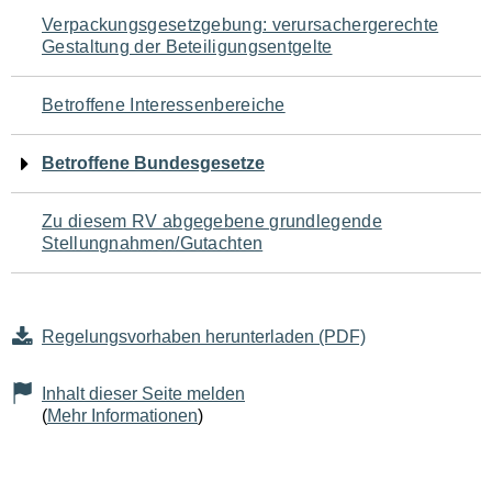
Navigation
Verpackungsgesetzgebung: verursachergerechte
Gestaltung der Beteiligungsentgelte
für
den
Betroffene Interessenbereiche
Seiteninhalt
Betroffene Bundesgesetze
Zu diesem RV abgegebene grundlegende
Stellungnahmen/Gutachten
Regelungsvorhaben herunterladen (PDF)
Inhalt dieser Seite melden
(
Mehr Informationen
)