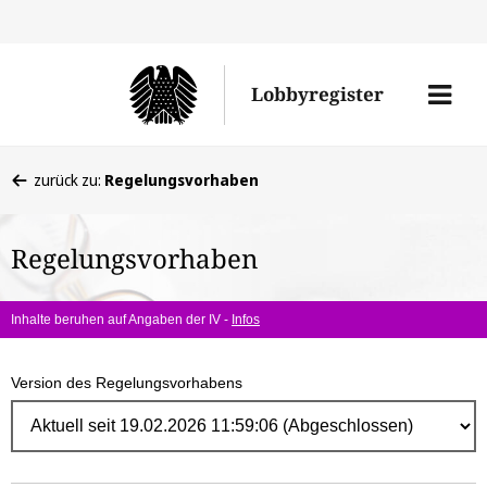
Direk
zum
Men
Lobbyregister
Inhal
öffne
Sie
zurück zu:
Regelungsvorhaben
befinden
sich
Regelungsvorhaben
hier:
Inhalte beruhen auf Angaben der IV -
Infos
Version des Regelungsvorhabens