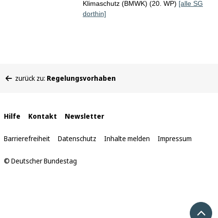
Klimaschutz (BMWK) (20. WP)
[alle SG
dorthin]
Sie
zurück zu:
Regelungsvorhaben
befinden
sich
hier:
Interne
Hilfe
Kontakt
Newsletter
Links
Barrierefreiheit
Datenschutz
Inhalte melden
Impressum
© Deutscher Bundestag
Nach