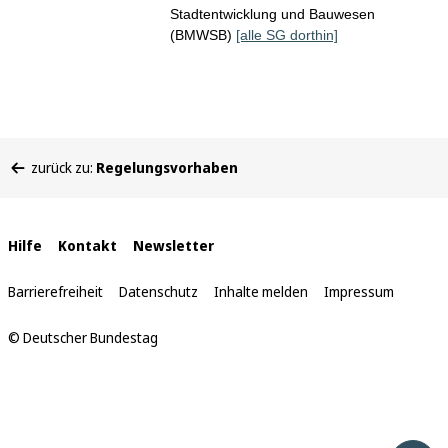
Stadtentwicklung und Bauwesen
(BMWSB)
[alle SG dorthin]
Sie
zurück zu:
Regelungsvorhaben
befinden
sich
hier:
Interne
Hilfe
Kontakt
Newsletter
Links
Barrierefreiheit
Datenschutz
Inhalte melden
Impressum
© Deutscher Bundestag