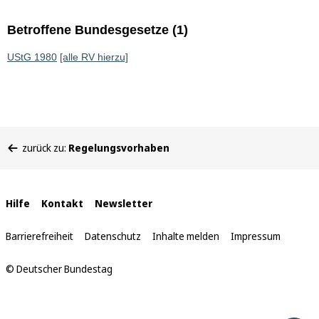
Betroffene Bundesgesetze (1)
UStG 1980
[alle RV hierzu]
Sie
zurück zu:
Regelungsvorhaben
befinden
sich
hier:
Interne
Hilfe
Kontakt
Newsletter
Links
Barrierefreiheit
Datenschutz
Inhalte melden
Impressum
© Deutscher Bundestag