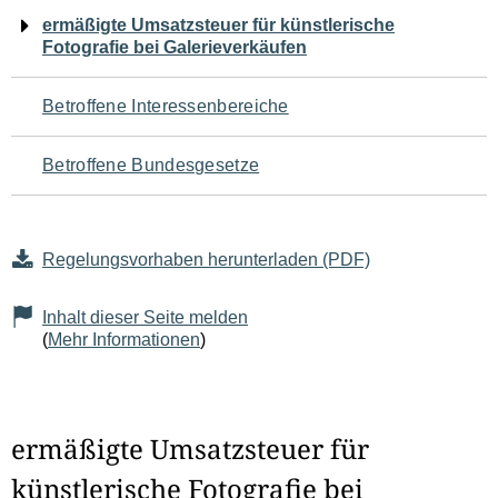
Navigation
ermäßigte Umsatzsteuer für künstlerische
Fotografie bei Galerieverkäufen
für
den
Betroffene Interessenbereiche
Seiteninhalt
Betroffene Bundesgesetze
Regelungsvorhaben herunterladen (PDF)
Inhalt dieser Seite melden
(
Mehr Informationen
)
ermäßigte Umsatzsteuer für
künstlerische Fotografie bei