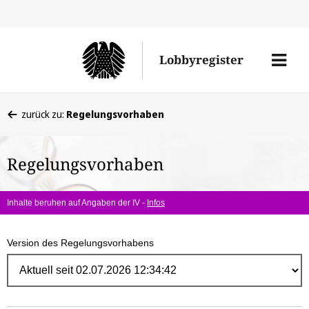
Direk
zum
Men
Lobbyregister
Inhal
öffne
Sie
zurück zu:
Regelungsvorhaben
befinden
sich
Regelungsvorhaben
hier:
Inhalte beruhen auf Angaben der IV -
Infos
Version des Regelungsvorhabens