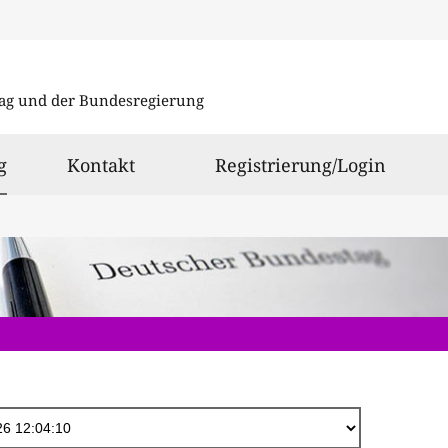
Direkt
zum
ag und der Bundesregierung
Inhalt
ausgewählt
g
Kontakt
Registrierung/Login