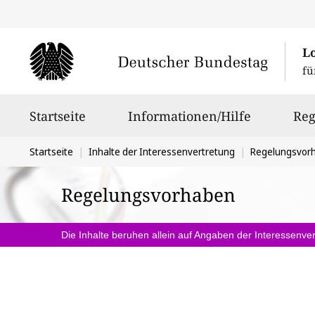
L
fü
Hauptnavigation
Startseite
Informationen/Hilfe
Reg
Sie
Startseite
Inhalte der Interessenvertretung
Regelungsvor
befinden
Regelungsvorhaben
sich
hier:
Die Inhalte beruhen allein auf Angaben der Interessenver