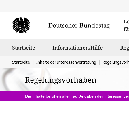
L
fü
Hauptnavigation
Startseite
Informationen/Hilfe
Reg
Sie
Startseite
Inhalte der Interessenvertretung
Regelungsvor
befinden
Regelungsvorhaben
sich
hier:
Die Inhalte beruhen allein auf Angaben der Interessenver