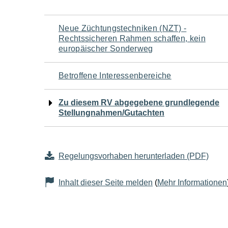
Navigation
Neue Züchtungstechniken (NZT) -
Rechtssicheren Rahmen schaffen, kein
für
europäischer Sonderweg
den
Betroffene Interessenbereiche
Seiteninhalt
Zu diesem RV abgegebene grundlegende
Stellungnahmen/Gutachten
Regelungsvorhaben herunterladen (PDF)
Inhalt dieser Seite melden
(
Mehr Informationen