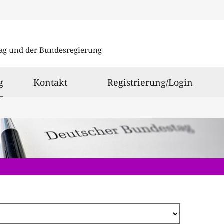
Direkt
zum
ag und der Bundesregierung
Inhalt
ausgewählt
g
Kontakt
Registrierung/Login