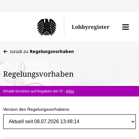
Direk
zum
Men
Lobbyregister
Inhal
öffne
Sie
zurück zu:
Regelungsvorhaben
befinden
sich
Regelungsvorhaben
hier:
Inhalte beruhen auf Angaben der IV -
Infos
Version des Regelungsvorhabens