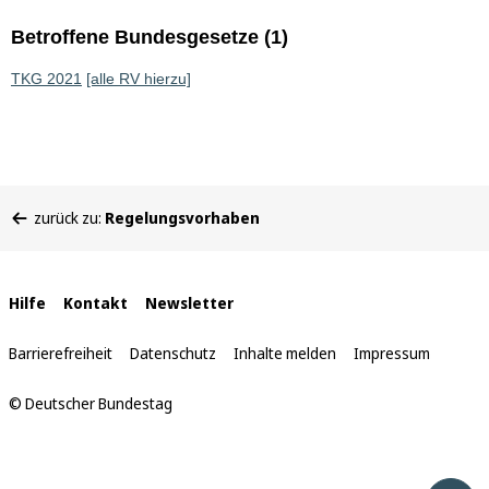
Betroffene Bundesgesetze (1)
TKG 2021
[alle RV hierzu]
Sie
zurück zu:
Regelungsvorhaben
befinden
sich
hier:
Interne
Hilfe
Kontakt
Newsletter
Links
Barrierefreiheit
Datenschutz
Inhalte melden
Impressum
© Deutscher Bundestag