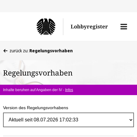
Direk
zum
Men
Lobbyregister
Inhal
öffne
Sie
zurück zu:
Regelungsvorhaben
befinden
sich
Regelungsvorhaben
hier:
Inhalte beruhen auf Angaben der IV -
Infos
Version des Regelungsvorhabens