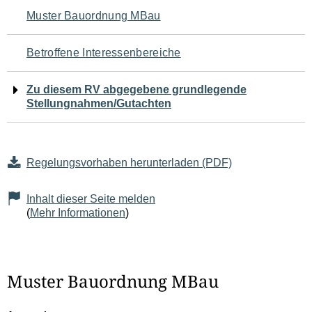
Navigation
Muster Bauordnung MBau
für
Betroffene Interessenbereiche
den
Zu diesem RV abgegebene grundlegende
Seiteninhalt
Stellungnahmen/Gutachten
Regelungsvorhaben herunterladen (PDF)
Inhalt dieser Seite melden
(
Mehr Informationen
)
Muster Bauordnung MBau