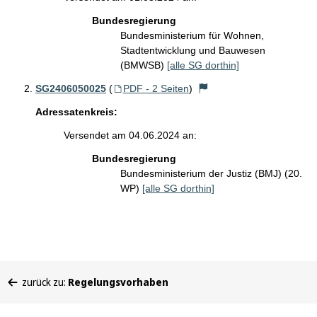
Bundesregierung
Bundesministerium für Wohnen,
Stadtentwicklung und Bauwesen
(BMWSB)
[alle SG dorthin]
SG2406050025
(
PDF - 2 Seiten
)
Adressatenkreis:
Versendet am 04.06.2024 an:
Bundesregierung
Bundesministerium der Justiz (BMJ) (20.
WP)
[alle SG dorthin]
Sie
zurück zu:
Regelungsvorhaben
befinden
sich