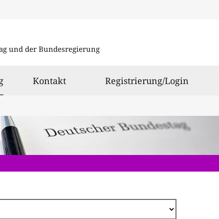
Direkt
zum
ag und der Bundesregierung
Inhalt
ausgewählt
g
Kontakt
Registrierung/Login