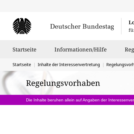
L
fü
Hauptnavigation
Startseite
Informationen/Hilfe
Reg
Sie
Startseite
Inhalte der Interessenvertretung
Regelungsvor
befinden
Regelungsvorhaben
sich
hier:
Die Inhalte beruhen allein auf Angaben der Interessenver